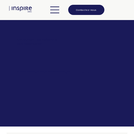
Contactez-nous
Découvrez nos créations
par destination
Nées de notre passion et de nos ancrages locaux, elles reflètent notre énergie créative.
Chacun de nos programmes intègre des expériences originales pour des projets uniques, originaux et véritablement sur mesure.